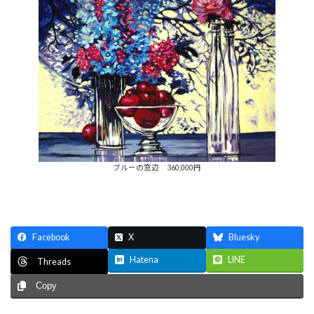
ブルーの窓辺 360,000円
Facebook
X
Bluesky
Hatena
LINE
Threads
Copy